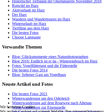
Historischer Tiefstand der Okertalsperre November 2018
Rotwild im Harz
Aktivurlaub im Harz
Der Harz
Wandern und Wandertouren im Harz
Winterurlaub im Harz
Tierfilme aus dem Harz
Die besten Fotos
Choose Language
Verwandte Themen
Blog: Glücksmomente eines Naturphotographen
Blog 2016: Endlich ist er da - Wintereinbruch im Harz
Fotos: Vogelfütterung und die Fütterstelle
Die besten Fotos 2014
Blog: Seltener Gast am Vogelhaus
Neuste Artikel und Fotos
Die besten Fotos 2021
Winterwanderung um den Oderteich
Winterwanderung auf dem Roseweg nach Altenau
Wir benutzen Cookies
Winterwanderung zur Eisenquelle
Wir nutzen Cookies auf unserer Website. Ihre personenbezogenen
Winterwanderung durch den Schwarzenberg in Altenau