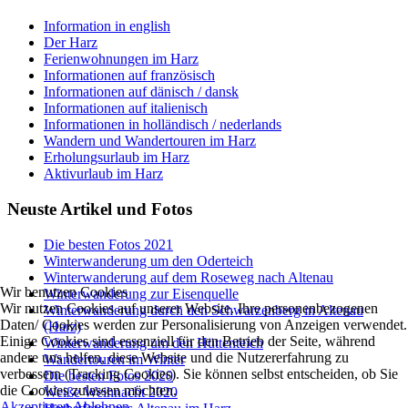
Information in english
Der Harz
Ferienwohnungen im Harz
Informationen auf französisch
Informationen auf dänisch / dansk
Informationen auf italienisch
Informationen in holländisch / nederlands
Wandern und Wandertouren im Harz
Erholungsurlaub im Harz
Aktivurlaub im Harz
Neuste Artikel und Fotos
Die besten Fotos 2021
Winterwanderung um den Oderteich
Winterwanderung auf dem Roseweg nach Altenau
Wir benutzen Cookies
Winterwanderung zur Eisenquelle
Wir nutzen Cookies auf unserer Website. Ihre personenbezogenen
Winterwanderung durch den Schwarzenberg in Altenau
Daten/ Cookies werden zur Personalisierung von Anzeigen verwendet.
(Harz)
Einige Cookies sind essenziell für den Betrieb der Seite, während
Winterwanderung um den Hüttenteich
andere uns helfen, diese Website und die Nutzererfahrung zu
Wandertouren im Winter
verbessern (Tracking Cookies). Sie können selbst entscheiden, ob Sie
Die besten Fotos 2020
die Cookies zulassen möchten.
Weiße Weihnacht 2020
Akzeptieren
Ablehnen