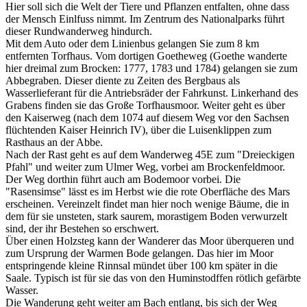
Hier soll sich die Welt der Tiere und Pflanzen entfalten, ohne dass
der Mensch Einlfuss nimmt. Im Zentrum des Nationalparks führt
dieser Rundwanderweg hindurch.
Mit dem Auto oder dem Linienbus gelangen Sie zum 8 km
entfernten Torfhaus. Vom dortigen Goetheweg (Goethe wanderte
hier dreimal zum Brocken: 1777, 1783 und 1784) gelangen sie zum
Abbegraben. Dieser diente zu Zeiten des Bergbaus als
Wasserlieferant für die Antriebsräder der Fahrkunst. Linkerhand des
Grabens finden sie das Große Torfhausmoor. Weiter geht es über
den Kaiserweg (nach dem 1074 auf diesem Weg vor den Sachsen
flüchtenden Kaiser Heinrich IV), über die Luisenklippen zum
Rasthaus an der Abbe.
Nach der Rast geht es auf dem Wanderweg 45E zum "Dreieckigen
Pfahl" und weiter zum Ulmer Weg, vorbei am Brockenfeldmoor.
Der Weg dorthin führt auch am Bodemoor vorbei. Die
"Rasensimse" lässt es im Herbst wie die rote Oberfläche des Mars
erscheinen. Vereinzelt findet man hier noch wenige Bäume, die in
dem für sie unsteten, stark saurem, morastigem Boden verwurzelt
sind, der ihr Bestehen so erschwert.
Über einen Holzsteg kann der Wanderer das Moor überqueren und
zum Ursprung der Warmen Bode gelangen. Das hier im Moor
entspringende kleine Rinnsal mündet über 100 km später in die
Saale. Typisch ist für sie das von den Huminstodffen rötlich gefärbte
Wasser.
Die Wanderung geht weiter am Bach entlang, bis sich der Weg