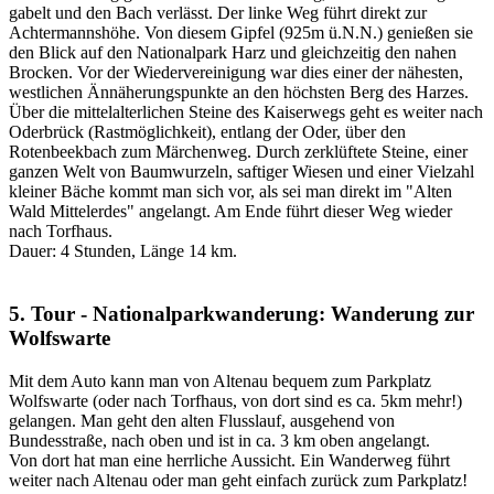
gabelt und den Bach verlässt. Der linke Weg führt direkt zur
Achtermannshöhe. Von diesem Gipfel (925m ü.N.N.) genießen sie
den Blick auf den Nationalpark Harz und gleichzeitig den nahen
Brocken. Vor der Wiedervereinigung war dies einer der nähesten,
westlichen Ännäherungspunkte an den höchsten Berg des Harzes.
Über die mittelalterlichen Steine des Kaiserwegs geht es weiter nach
Oderbrück (Rastmöglichkeit), entlang der Oder, über den
Rotenbeekbach zum Märchenweg. Durch zerklüftete Steine, einer
ganzen Welt von Baumwurzeln, saftiger Wiesen und einer Vielzahl
kleiner Bäche kommt man sich vor, als sei man direkt im "Alten
Wald Mittelerdes" angelangt. Am Ende führt dieser Weg wieder
nach Torfhaus.
Dauer: 4 Stunden, Länge 14 km.
5. Tour - Nationalparkwanderung: Wanderung zur
Wolfswarte
Mit dem Auto kann man von Altenau bequem zum Parkplatz
Wolfswarte (oder nach Torfhaus, von dort sind es ca. 5km mehr!)
gelangen. Man geht den alten Flusslauf, ausgehend von
Bundesstraße, nach oben und ist in ca. 3 km oben angelangt.
Von dort hat man eine herrliche Aussicht. Ein Wanderweg führt
weiter nach Altenau oder man geht einfach zurück zum Parkplatz!