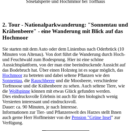
Sösetalsperre und Hochmmor bei Torfhaus
2. Tour - Nationalparkwanderung: "Sonnentau und
Krähenbeere" - eine Wanderung mit Blick auf das
Hochmoor
Sie starten mit dem Auto oder dem Linienbus nach Oderbrück (10
Minuten von Altenau). Von dort führt die Wanderung durch Hoch-
und Feuchtwald zum Bodesprung. Hier ist eine schöne
Aussichtsplattform, von der man eine beeindruckende Aussicht auf
das Bodebruch hat. Über einen Holzsteg ist es sogar möglich, das
Hochmoor
zu betreten und dabei seltene Pflanzen wie den
Sonnentau
, die
Rauschbeere
und die Moosbeere, verschiedene
Torfmoose und die Krähenbeere zu sehen. Auch seltene Tiere, wie
die
Wolfspinne
können mit etwas Glück gefunden werden.
Dies eindrucksvolle Erlebnis ist auch für den biologisch wenig
Versierten interessant und eindrucksvoll.
Dauer: ca. 90 Minuten, je nach Interesse.
Informationen zur Tier- und Pflanzenwelt des Harzes stellt Ihnen
auch gerne Herr Hoffmeister von der
Pension "Grüne Insel
" zur
Verfügung.