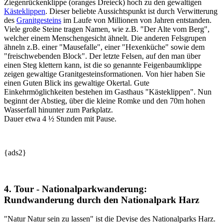
Ziegenrückenklippe (oranges Dreieck) hoch zu den gewaltigen
Kästeklippen
. Dieser beliebte Aussichtspunkt ist durch Verwitterung
des
Granitgesteins
im Laufe von Millionen von Jahren entstanden.
Viele große Steine tragen Namen, wie z.B. "Der Alte vom Berg",
welcher einem Menschengesicht ähnelt. Die anderen Felsgrupen
ähneln z.B. einer "Mausefalle", einer "Hexenküche" sowie dem
"freischwebenden Block". Der letzte Felsen, auf den man über
einen Steg klettern kann, ist die so genannte Feigenbaumklippe
zeigen gewaltige Granitgesteinsformationen. Von hier haben Sie
einen Guten Blick ins gewaltige Okertal. Gute
Einkehrmöglichkeiten bestehen im Gasthaus "Kästeklippen". Nun
beginnt der Abstieg, über die kleine Romke und den 70m hohen
Wasserfall hinunter zum Parkplatz.
Dauer etwa 4 ½ Stunden mit Pause.
{ads2}
4. Tour - Nationalparkwanderung:
Rundwanderung durch den Nationalpark Harz
"Natur Natur sein zu lassen" ist die Devise des Nationalparks Harz.