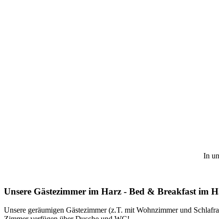
In u
Unsere Gästezimmer im Harz - Bed & Breakfast im 
Unsere geräumigen Gästezimmer (z.T. mit Wohnzimmer und Schlafr
Zimmer verfügen über Dusche und WC!