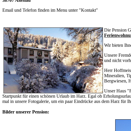
38707 Altenau
Email und Telefon finden im Menu unter "Kontakt"
Die Pension G
Ferienwohnu
Wir bieten Ih
Unsere Fremde
und nicht vorh
Herr Hoffmeis
Mineralien, T
Bergwiesen, H
Unser Haus "F
Startpunkt für einen schönen Urlaub im Harz. Egal ob Erholungsurlau
mal in unsere Fotogalerie, um ein paar Eindrücke aus dem Harz für 
Bilder unserer Pension: