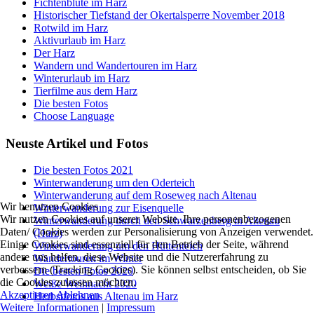
Fichtenblüte im Harz
Historischer Tiefstand der Okertalsperre November 2018
Rotwild im Harz
Aktivurlaub im Harz
Der Harz
Wandern und Wandertouren im Harz
Winterurlaub im Harz
Tierfilme aus dem Harz
Die besten Fotos
Choose Language
Neuste Artikel und Fotos
Die besten Fotos 2021
Winterwanderung um den Oderteich
Winterwanderung auf dem Roseweg nach Altenau
Wir benutzen Cookies
Winterwanderung zur Eisenquelle
Wir nutzen Cookies auf unserer Website. Ihre personenbezogenen
Winterwanderung durch den Schwarzenberg in Altenau
Daten/ Cookies werden zur Personalisierung von Anzeigen verwendet.
(Harz)
Einige Cookies sind essenziell für den Betrieb der Seite, während
Winterwanderung um den Hüttenteich
andere uns helfen, diese Website und die Nutzererfahrung zu
Wandertouren im Winter
verbessern (Tracking Cookies). Sie können selbst entscheiden, ob Sie
Die besten Fotos 2020
die Cookies zulassen möchten.
Weiße Weihnacht 2020
Akzeptieren
Ablehnen
Herbstfotos aus Altenau im Harz
Weitere Informationen
|
Impressum